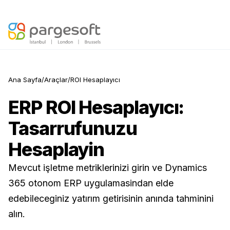
Otonom Yapay Zeka burada —
Yapay Zeka Hazırlık Skorunuzu Keşfedin
Ana Sayfa
/
Araçlar
/
ROI Hesaplayıcı
ERP ROI Hesaplayıcı:
Tasarrufunuzu
Hesaplayin
Mevcut işletme metriklerinizi girin ve Dynamics
365 otonom ERP uygulamasindan elde
edebileceginiz yatırım getirisinin anında tahminini
alın.