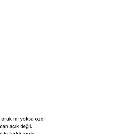
larak mı yoksa özel
man açık değil.
elde farklı türde