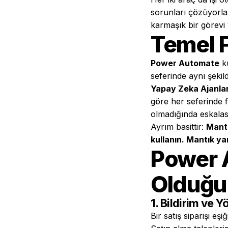
sorunları çözüyorla
karmaşık bir görevi 
Temel 
Power Automate
ku
seferinde aynı şekild
Yapay Zeka Ajanlar
göre her seferinde fa
olmadığında eskala
Ayrım basittir:
Mantı
kullanın. Mantık ya
Power 
Olduğu
1. Bildirim ve 
Bir satış siparişi eş