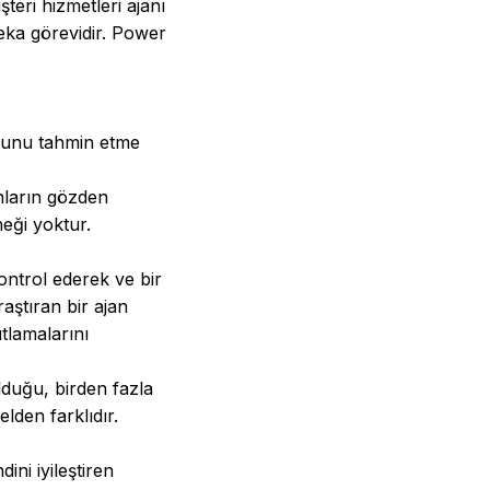
teri hizmetleri ajanı
eka görevidir. Power
uğunu tahmin etme
nların gözden
neği yoktur.
kontrol ederek ve bir
aştıran bir ajan
ıtlamalarını
lduğu, birden fazla
lden farklıdır.
ini iyileştiren