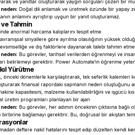
ayarak ve yanıtlar oluşturarak yaygın sorguları çözen bir müş
ı neden:
Doğal dili anlamak ve üretmek özünde bir yapay z
anın anlamını ayrıştırıp uygun bir yanıt oluşturamaz.
a ve Tahmin
linde anormal harcama kalıplarını tespit etme
davranışsal sinyallere göre ayrılma olasılığının yüksek old
mevsimselliğe ve dış faktörlere dayanarak talebi tahmin etme
ı neden:
Bu görevler, tarihsel verilerden öğrenmeyi ve insa
ları belirlemeyi gerektirir. Power Automate’in öğrenme yete
Akıl Yürütme
k, önceki dönemlerle karşılaştırarak, tek seferlik kalemleri 
luşturarak finansal rapordaki sapmanın neden oluştuğunu ar
akine kapasitesini, malzeme kullanılabilirliğini ve işgücü kıs
l üretim programları planlayan bir ajan
ı neden:
Bu görevler, her adımın öncekinin çıktısına bağlı o
 birbirine bağlamayı gerektirir. Bu, doğrusal bir akıştan teme
rasyonlar
adan deftere nakil hatalarını tespit edip düzelten kendi kend