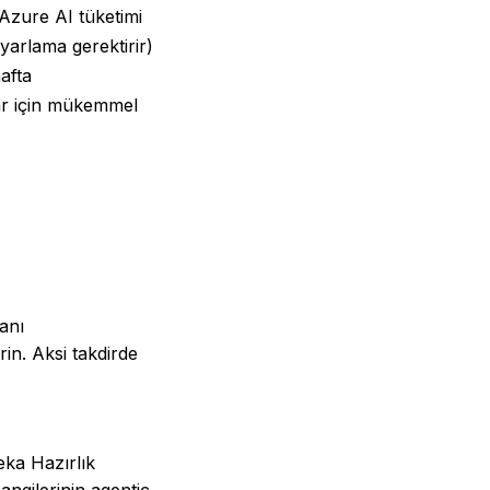
 Azure AI tüketimi
yarlama gerektirir)
hafta
ar için mükemmel
anı
rin. Aksi takdirde
ka Hazırlık
ngilerinin agentic