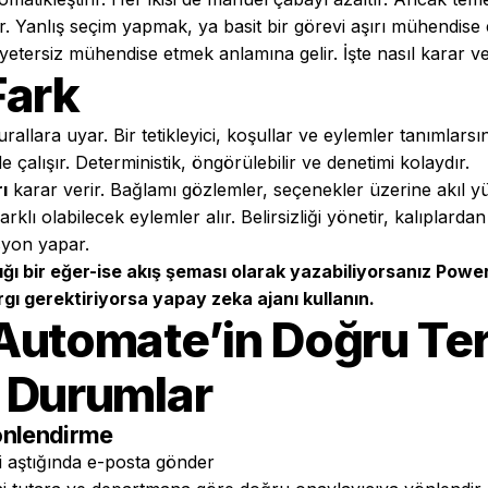
r. Yanlış seçim yapmak, ya basit bir görevi aşırı mühendise
yetersiz mühendise etmek anlamına gelir. İşte nasıl karar ve
Fark
rallara uyar. Bir tetikleyici, koşullar ve eylemler tanımlarsı
e çalışır. Deterministik, öngörülebilir ve denetimi kolaydır.
ı
karar verir. Bağlamı gözlemler, seçenekler üzerine akıl 
rklı olabilecek eylemler alır. Belirsizliği yönetir, kalıplard
syon yapar.
ğı bir eğer-ise akış şeması olarak yazabiliyorsanız Pow
rgı gerektiriyorsa yapay zeka ajanı kullanın.
Automate’in Doğru Ter
 Durumlar
Yönlendirme
iği aştığında e-posta gönder