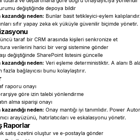
ini tutara ve departmana göre doğru onaylayıcıya yönlendir
urumu değiştiğinde depoya bildir
 kazandığı neden:
Bunlar basit tetikleyici-eylem kalıplarıdı
arı sıfır yapay zeka ek yüküyle güvenilir biçimde yönetir.
nizasyonu
üncü taraf bir CRM arasında kişileri senkronize et
ura verilerini harici bir vergi sistemine gönder
aşı değiştiğinde SharePoint listesini güncelle
 kazandığı neden:
Veri eşleme deterministiktir. A alanı B a
fazla bağlayıcısı bunu kolaylaştırır.
r
raf raporu onayı
rarşiye göre izin talebi yönlendirme
satın alma siparişi onayı
 kazandığı neden:
Onay mantığı iyi tanımlıdır. Power Autom
nıcı arayüzünü, hatırlatıcıları ve eskalasyonu yönetir.
 Raporlar
ık satış özetini oluştur ve e-postayla gönder