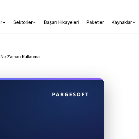
Otonom Yapay Zeka burada —
Yapay Zeka Hazırlık Skorunuzu Keşfed
r
Sektörler
Başarı Hikayeleri
Paketler
Kaynaklar
i Ne Zaman Kullanmalı
 ve Özel Yapay 