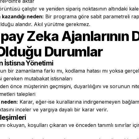
ePoint’e aktar
rüntüsü çalıştır ve yeniden sipariş noktasının altındaki kalem
 kazandığı neden:
Bir programa göre sabit parametreli ra
lduğu alandır. Akıl yürütme gerekmez.
pay Zeka Ajanlarının 
 Olduğu Durumlar
n İstisna Yönetimi
n bir zamanlama farkı mı, kodlama hatası mı yoksa gerçek 
i gereken mutabakat istisnaları
en önce müşterinin geçmişini, duyarlılığını ve sorunun nite
etleri talepleri
ı neden:
Karar, eğer-ise kurallarına indirgenemeyen bağlama
tasını inceler ve yargıya dayalı bir karar verir.
ileşimleri
rını okuyan, koşulları çıkaran ve önceden tanımlı sınırlar 