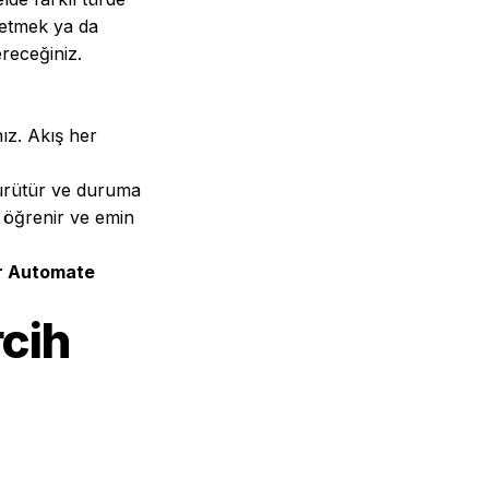
 etmek ya da
receğiniz.
nız. Akış her
yürütür ve duruma
an öğrenir ve emin
er Automate
cih