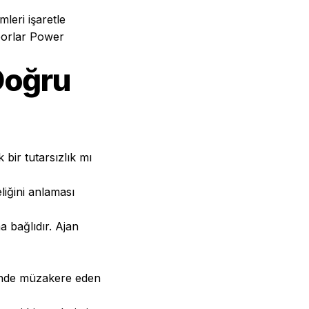
leri işaretle
porlar Power
Doğru
bir tutarsızlık mı
liğini anlaması
 bağlıdır. Ajan
içinde müzakere eden