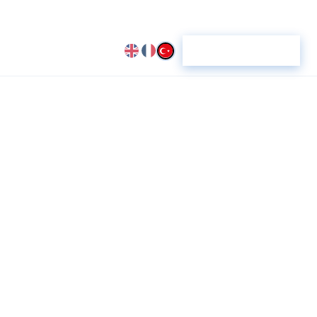
in
YZ Hazırlık Skoru
Zeka Ajanları: 