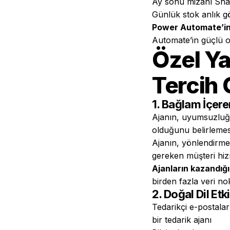
Ay sonu mizanı Shar
Günlük stok anlık gö
Power Automate’in
Automate’in güçlü o
Özel Ya
Tercih
1. Bağlam İçere
Ajanın, uyumsuzluğu
olduğunu belirlemes
Ajanın, yönlendirmed
gereken müşteri hizm
Ajanların kazandığ
birden fazla veri nok
2. Doğal Dil Etk
Tedarikçi e-postala
bir tedarik ajanı