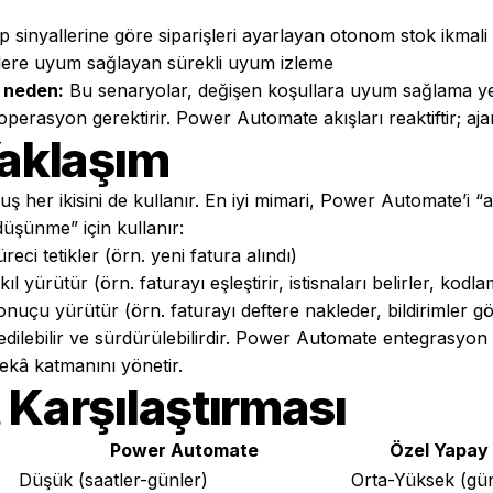
 sinyallerine göre siparişleri ayarlayan otonom stok ikmali
ere uyum sağlayan sürekli uyum izleme
ı neden:
Bu senaryolar, değişen koşullara uyum sağlama ye
erasyon gerektirir. Power Automate akışları reaktiftir; ajanl
Yaklaşım
uş her ikisini de kullanır. En iyi mimari, Power Automate’i “a
“düşünme” için kullanır:
reci tetikler (örn. yeni fatura alındı)
ıl yürütür (örn. faturayı eşleştirir, istisnaları belirler, kodl
nuçu yürütür (örn. faturayı deftere nakleder, bildirimler gö
 edilebilir ve sürdürülebilirdir. Power Automate entegrasyon
ekâ katmanını yönetir.
 Karşılaştırması
Power Automate
Özel Yapay 
Düşük (saatler-günler)
Orta-Yüksek (gün