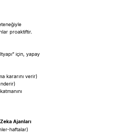
teneğiyle
ar proaktiftir.
ltyapı” için, yapay
ama kararını verir)
nderir)
 katmanını
Zeka Ajanları
ler-haftalar)