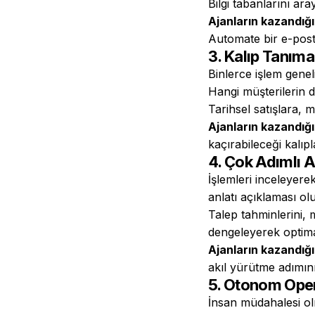
Bilgi tabanlarını ar
Ajanların kazandığ
Automate bir e-post
3. Kalıp Tanım
Binlerce işlem gene
Hangi müşterilerin 
Tarihsel satışlara, 
Ajanların kazandığ
kaçırabileceği kalıp
4. Çok Adımlı 
İşlemleri inceleyere
anlatı açıklaması o
Talep tahminlerini, m
dengeleyerek optima
Ajanların kazandığ
akıl yürütme adımını
5. Otonom Ope
İnsan müdahalesi olm