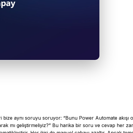
ri bize aynı soruyu soruyor: “Bunu Power Automate akışı o
rak mı geliştirmeliyiz?” Bu harika bir soru ve cevap her za
tomatikleştirir. Her ikisi de manuel çabayı azaltır. Ancak tem