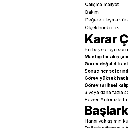
Çalışma maliyeti
Bakım
Değere ulaşma süre
Ölçeklenebilirlik
Karar 
Bu beş soruyu soru
Mantığı bir akış şe
Görev doğal dili an
Sonuç her seferind
Görev yüksek hacim
Görev tarihsel kal
3 veya daha fazla so
Power Automate büyük
Başlar
Hangi yaklaşımın k
Değerlendirmemiz
h