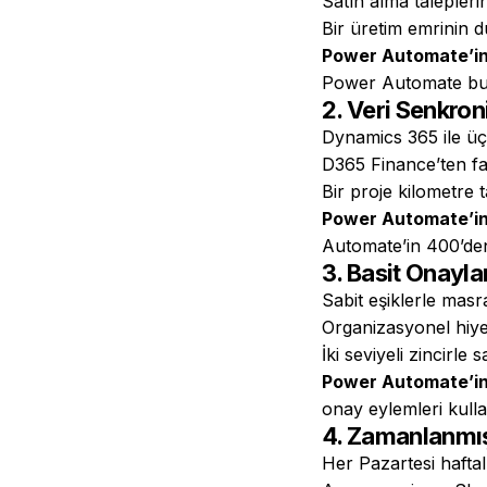
Satın alma talepler
Bir üretim emrinin d
Power Automate’in
Power Automate bunl
2. Veri Senkro
Dynamics 365 ile üç
D365 Finance’ten fat
Bir proje kilometre t
Power Automate’in
Automate’in 400’den 
3. Basit Onayla
Sabit eşiklerle mas
Organizasyonel hiye
İki seviyeli zincirle 
Power Automate’in
onay eylemleri kulla
4. Zamanlanmış
Her Pazartesi haftal