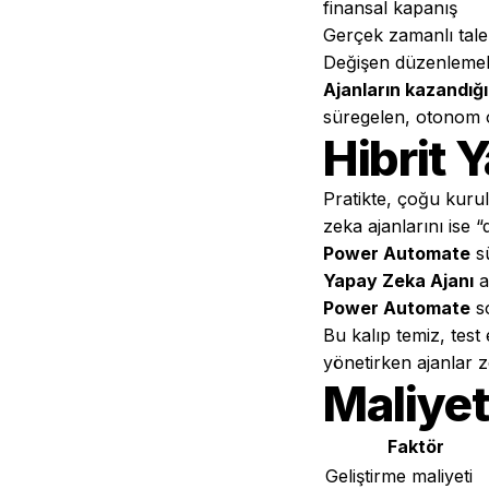
finansal kapanış
Gerçek zamanlı talep
Değişen düzenlemel
Ajanların kazandığ
süregelen, otonom op
Hibrit 
Pratikte, çoğu kurul
zeka ajanlarını ise 
Power Automate
sü
Yapay Zeka Ajanı
ak
Power Automate
so
Bu kalıp temiz, test
yönetirken ajanlar z
Maliyet
Faktör
Geliştirme maliyeti