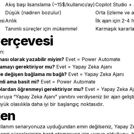
Akış başı lisanslama (~15$/kullanıcı/ay)
Copilot Studio +
Düşük (nadiren bozulur)
Orta (izleme ve a
si
Anlık
İlk ajan için 2-4 
Tanımlı süreçler için mükemmel
Karmaşık kararl
Çerçevesi
n:
ması olarak yazabilir miyim?
Evet = Power Automate
lamayı gerektiriyor mu?
Evet = Yapay Zeka Ajanı
e değişen bağlama mı bağlı?
Evet = Yapay Zeka Ajanı
li ama basit mi?
Evet = Power Automate
ıplardan öğrenmeyi gerektiriyor mu?
Evet = Yapay Zeka Aj
ruya “Yapay Zeka Ajanı” yanıtını verdiyseniz bir ajan gelişti
 olasılıkla daha iyi bir başlangıç noktasıdır.
ken
ullanım senaryonuza uyduğundan emin değilseniz,
Yapay Ze
angi süreçlerinizin basit otomasyon için uygun olduğunu, ha