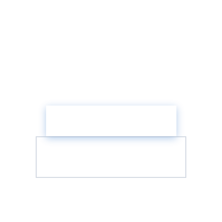
Qu'elles Ne Cassent
?
Passez l'evaluation de preparedness IA
et decouvrez comment le service
terrain predictif peut transformer vos
operations.
Obtenez Votre Score IA
Parlez a un Architecte
Service Terrain