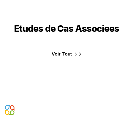
Etudes de Cas Associees
Voir Tout →
Partenaire Microsoft Business Applications, Data & AI.
Construisant des systèmes d'entreprise agentiques depuis