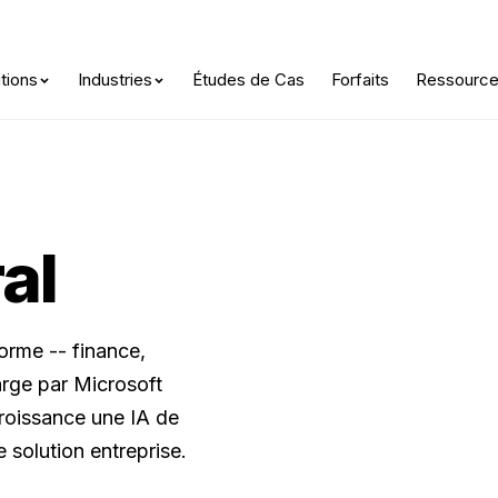
L'IA agentique est arrivée —
Découvrez votre Score IA
tions
Industries
Études de Cas
Forfaits
Ressourc
al
orme -- finance,
arge par Microsoft
croissance une IA de
 solution entreprise.