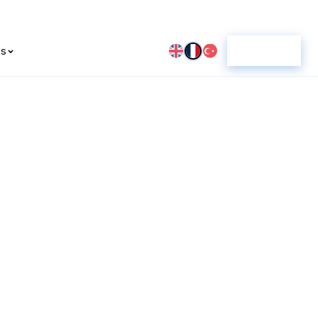
es
Score IA