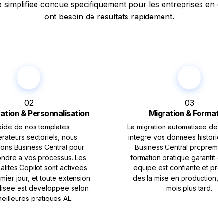
simplifiee concue specifiquement pour les entreprises en 
ont besoin de resultats rapidement.
02
03
ation & Personnalisation
Migration & Forma
'aide de nos templates
La migration automatisee d
rateurs sectoriels, nous
integre vos donnees histor
rons Business Central pour
Business Central proprem
ndre a vos processus. Les
formation pratique garantit
alites Copilot sont activees
equipe est confiante et p
mier jour, et toute extension
des la mise en production
lisee est developpee selon
mois plus tard.
meilleures pratiques AL.