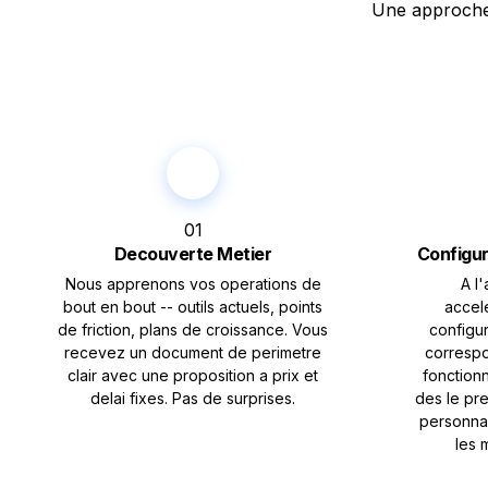
Une approche 
01
Decouverte Metier
Configur
Nous apprenons vos operations de
A l
bout en bout -- outils actuels, points
accele
de friction, plans de croissance. Vous
configu
recevez un document de perimetre
correspo
clair avec une proposition a prix et
fonctionn
delai fixes. Pas de surprises.
des le pre
personna
les 