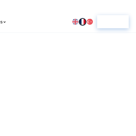
es
Score IA