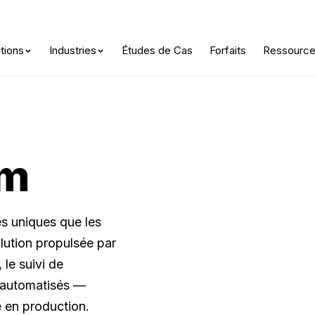
L'IA agentique est arrivée —
Découvrez votre Score IA
tions
Industries
Études de Cas
Forfaits
Ressourc
om
es uniques que les
lution propulsée par
 le suivi de
s automatisés —
e en production.