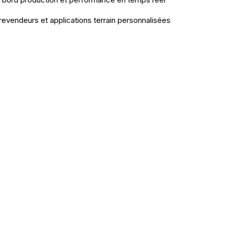
 revendeurs et applications terrain personnalisées
ion Câble ?
ut transformer vos opérations.