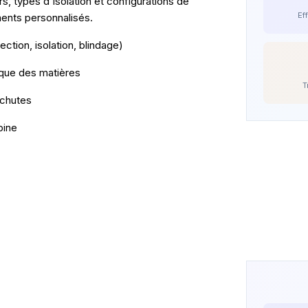
s, types d'isolation et configurations de
Ef
ents personnalisés.
ction, isolation, blindage)
ique des matières
T
 chutes
bine